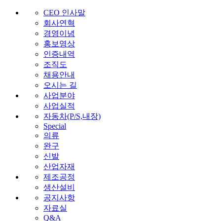
CEO 인사말
회사연혁
경영이념
홍보영상
인증내역
조직도
채용안내
오시는 길
사업분야
사업실적
자동차(P/S,내장)
Special
의류
완구
신발
산업자재
제조공정
생산설비
공지사항
자료실
Q&A